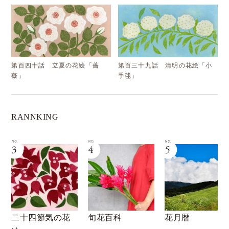
第百四十話 立夏の花絵「薔
第百三十九話 清明の花絵「小
薇」
手毬」
RANNKING
二十四節気の花
旬花百科
花月暦