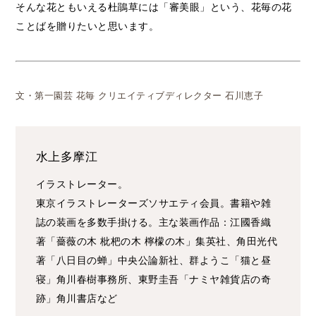
そんな花ともいえる杜鵑草には「審美眼」という、花毎の花
ことばを贈りたいと思います。
文・第一園芸 花毎 クリエイティブディレクター 石川恵子
水上多摩江
イラストレーター。
東京イラストレーターズソサエティ会員。書籍や雑
誌の装画を多数手掛ける。主な装画作品：江國香織
著「薔薇の木 枇杷の木 檸檬の木」集英社、角田光代
著「八日目の蝉」中央公論新社、群ようこ「猫と昼
寝」角川春樹事務所、東野圭吾「ナミヤ雑貨店の奇
跡」角川書店など