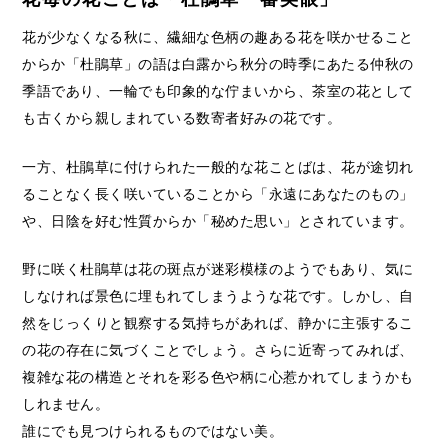
花が少なくなる秋に、繊細な色柄の趣ある花を咲かせること
からか「杜鵑草」の語は白露から秋分の時季にあたる仲秋の
季語であり、一輪でも印象的な佇まいから、茶室の花として
も古くから親しまれている数寄者好みの花です。
一方、杜鵑草に付けられた一般的な花ことばは、花が途切れ
ることなく長く咲いていることから「永遠にあなたのもの」
や、日陰を好む性質からか「秘めた思い」とされています。
野に咲く杜鵑草は花の斑点が迷彩模様のようでもあり、気に
しなければ景色に埋もれてしまうような花です。しかし、自
然をじっくりと観察する気持ちがあれば、静かに主張するこ
の花の存在に気づくことでしょう。さらに近寄ってみれば、
複雑な花の構造とそれを彩る色や柄に心惹かれてしまうかも
しれません。
誰にでも見つけられるものではない美。