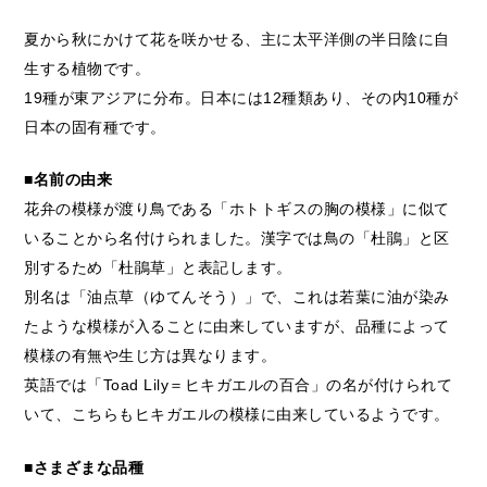
夏から秋にかけて花を咲かせる、主に太平洋側の半日陰に自
生する植物です。
19種が東アジアに分布。日本には12種類あり、その内10種が
日本の固有種です。
■名前の由来
花弁の模様が渡り鳥である「ホトトギスの胸の模様」に似て
いることから名付けられました。漢字では鳥の「杜鵑」と区
別するため「杜鵑草」と表記します。
別名は「油点草（ゆてんそう）」で、これは若葉に油が染み
たような模様が入ることに由来していますが、品種によって
模様の有無や生じ方は異なります。
英語では「Toad Lily＝ヒキガエルの百合」の名が付けられて
いて、こちらもヒキガエルの模様に由来しているようです。
■さまざまな品種