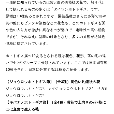
一般的に知られているのは紫と白の斑模様の花で、切り花と
して扱われるものの多くは「タイワンホトトギス」です。
原種は19種あるとされますが、園芸品種はさらに多彩で白や
黄の他にもピンクや複色などの花色も。どのホトトギスも斑
や色の入り方が微妙に異なるのが魅力で、趣味性の高い植物
ですが、それゆえに乱獲の対象となり、多くの原種が絶滅危
惧種に指定されています。
ホトトギス属の19あるとされる種は花色、花形、茎の毛の違
いで4つのグループに分類されています。ここでは日本固有種
10種を含む、日本に分布する12種をご紹介します。
【ジョウロウホトトギス節】（全3種）黄色い釣鐘状の花
ジョウロウホトトギス*、キイジョウロウホトトギス*、サガミ
ジョウロウホトトギス*
【キバナノホトトギス節】（全4種）黄花で上向きの花×茎に
ほぼ直角で生える毛