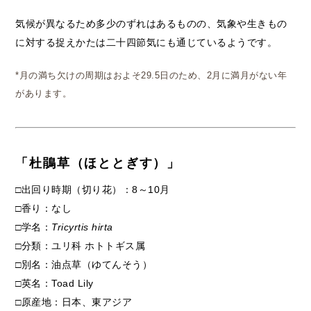
気候が異なるため多少のずれはあるものの、気象や生きもの
に対する捉えかたは二十四節気にも通じているようです。
*月の満ち欠けの周期はおよそ29.5日のため、2月に満月がない年
があります。
「杜鵑草（ほととぎす）」
□出回り時期（切り花）：8～10月
□香り：なし
□学名：
Tricyrtis hirta
□分類：ユリ科 ホトトギス属
□別名：油点草（ゆてんそう）
□英名：Toad Lily
□原産地：日本、東アジア