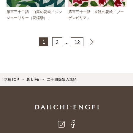
第百三十二話 白露の花絵「ジン
第百三十一話 立秋の花絵「ブー
ジャーリリー（花縮砂）」
ゲンビリア」
1
…
2
12
花毎TOP
暮 LIFE
二十四節気の花絵