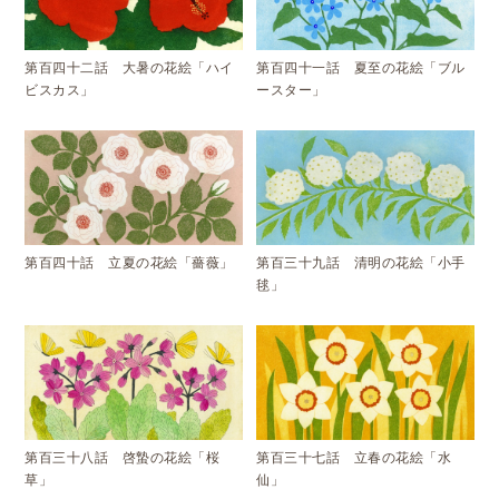
第百四十二話 大暑の花絵「ハイ
第百四十一話 夏至の花絵「ブル
ビスカス」
ースター」
第百四十話 立夏の花絵「薔薇」
第百三十九話 清明の花絵「小手
毬」
第百三十八話 啓蟄の花絵「桜
第百三十七話 立春の花絵「水
草」
仙」