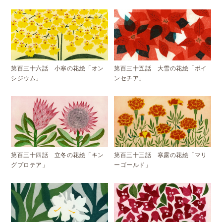
第百三十六話 小寒の花絵「オン
第百三十五話 大雪の花絵「ポイ
シジウム」
ンセチア」
第百三十四話 立冬の花絵「キン
第百三十三話 寒露の花絵「マリ
グプロテア」
ーゴールド」