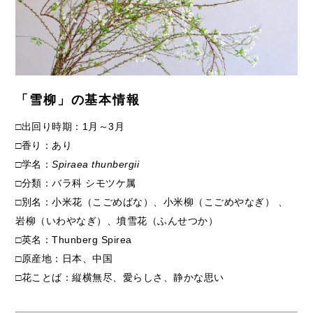
「雪柳」の基本情報
□出回り時期：1月～3月
□香り：あり
□学名：
Spiraea thunbergii
□分類：バラ科 シモツケ属
□別名：小米花（こごめばな）、小米柳（こごめやなぎ） 、
岩柳（いわやなぎ）、墳雪花（ふんせつか）
□英名：Thunberg Spirea
□原産地：日本、中国
□花ことば：縦横無尽、愛らしさ、静かな思い