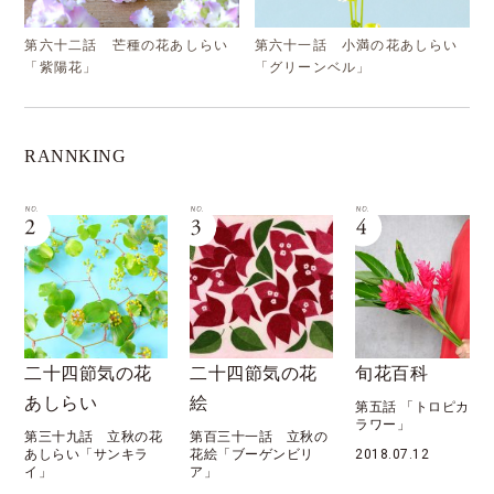
第六十二話 芒種の花あしらい
第六十一話 小満の花あしらい
「紫陽花」
「グリーンベル」
RANNKING
二十四節気の花
旬花百科
花月暦
絵
第五話 「トロピカルフ
第六十九話 「八月 
ラワー」
秋 処暑」
第百三十一話 立秋の
花絵「ブーゲンビリ
2018.07.12
2022.08.07
ア」