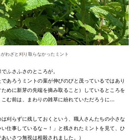
んがわざと刈り取らなかったミント
緑でふさふさのところが。
たであろうミントの葉が伸びのびと茂っているではあり
すために新芽の先端を摘み取ること）しているところを
りこむ前は、まわりの雑草に紛れていただろうに…
のは刈らずに残しておくという、職人さんたちの小さな
いい仕事しているな～！」と残されたミントを見て、ひ
であいさつ無視は相殺されました。）