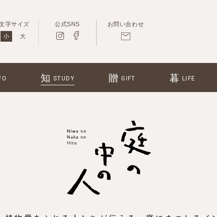
文字サイズ
公式SNS
お問い合わせ
小
大
知
贈
暮
FO
STUDY
GIFT
LIFE