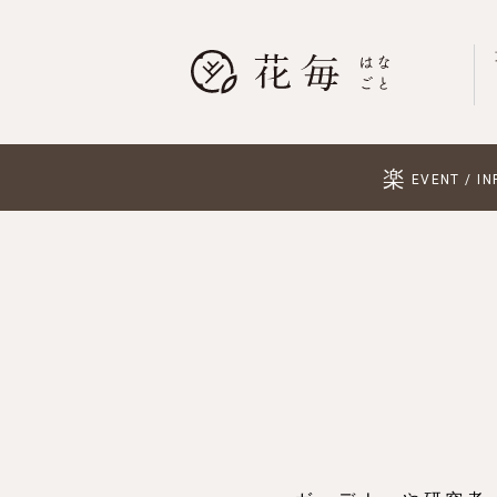
楽
EVENT / IN