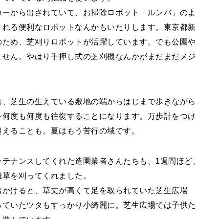
カーから出されていて、お掃除ロボット「ルンバ」のよ
くれる便利なロボットなんかもいたりします。東京都新
のため、芝刈りロボットが活躍しています。でも公園や
ません。やはり手押し式の芝刈機なんかがまだまだメジ
合、芝生の生えている敷地の端からはじまで歩きながら
を何度も何度も往復することになります。万歩計をつけ
超えることも。夏はもう苦行の域です。
ンテナンスしてくれた造園業者さんたちも、1週間ほど、
雑草を刈ってくれました。
出かけると、草丈が高くて足を取られていた芝生広場
っていたツタもすっかり小綺麗に。芝生広場では子供た