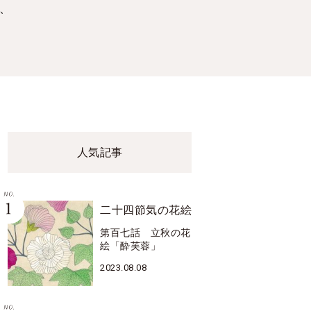
、
人気記事
二十四節気の花絵
第百七話 立秋の花
絵「酔芙蓉」
2023.08.08