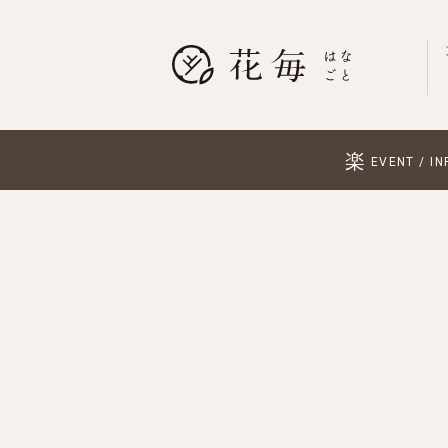
楽
EVENT / IN