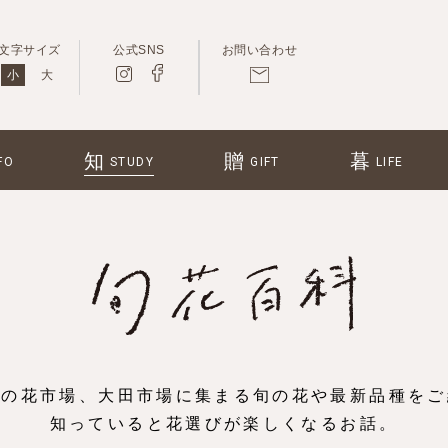
文字サイズ
公式SNS
お問い合わせ
小
大
知
贈
暮
FO
STUDY
GIFT
LIFE
一の花市場、大田市場に集まる旬の花や最新品種をご
知っていると花選びが楽しくなるお話。