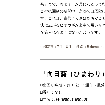
祭」まで、およそ一か月にわたって
この祇園祭の期間中、京都では厄除
す。これは、古代より扇はあおぐこ
状に広がるヒオウギが宮中で用いら
が飾られるようになったようです。
*□開花期：7月～8月 □学名：Belamcanda
「向日葵（ひまわり
□出回り時期（切り花）：通年（最盛期
□香り：なし
□学名：
Helianthus annuus