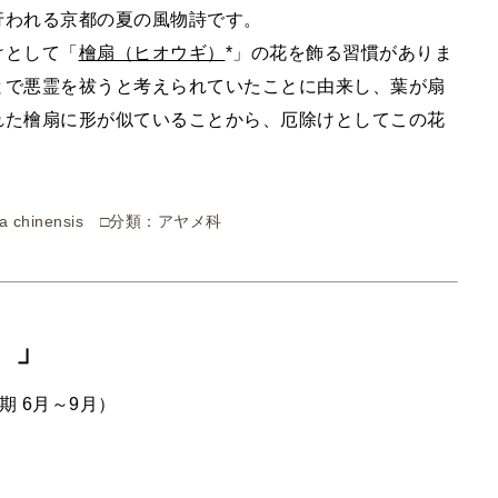
行われる京都の夏の風物詩です。
けとして「
檜扇（ヒオウギ）
*」の花を飾る習慣がありま
とで悪霊を祓うと考えられていたことに由来し、葉が扇
れた檜扇に形が似ていることから、厄除けとしてこの花
 chinensis □分類：アヤメ科
）」
 6月～9月）