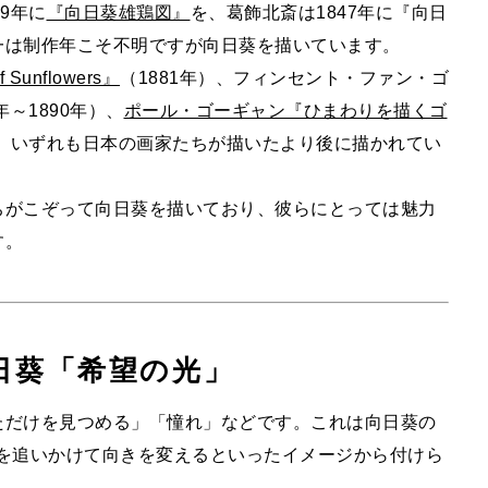
9年に
『向日葵雄鶏図』
を、葛飾北斎は1847年に『向日
一は制作年こそ不明ですが向日葵を描いています。
Sunflowers』
（1881年）、フィンセント・ファン・ゴ
～1890年）、
ポール・ゴーギャン『ひまわりを描くゴ
が、いずれも日本の画家たちが描いたより後に描かれてい
ちがこぞって向日葵を描いており、彼らにとっては魅力
す。
日葵「希望の光」
ただけを見つめる」「憧れ」などです。これは向日葵の
*を追いかけて向きを変えるといったイメージから付けら