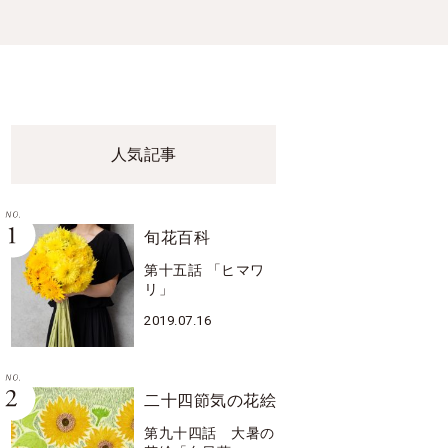
人気記事
旬花百科
第十五話 「ヒマワ
リ」
2019.07.16
二十四節気の花絵
第九十四話 大暑の