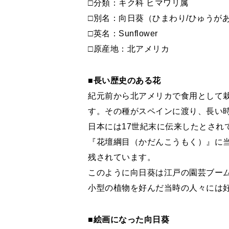
□分類：キク科 ヒマワリ属
□別名：向日葵（ひまわり/ひゅうが
□英名：Sunflower
□原産地：北アメリカ
■長い歴史のある花
紀元前から北アメリカで食用として
す。その種がスペインに渡り、長い
日本には17世紀末に伝来したとされ
『花壇綱目（かだんこうもく）』に
残されています。
このように向日葵は江戸の園芸ブー
小型の植物を好んだ当時の人々には
■絵画になった向日葵