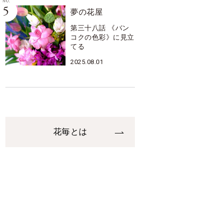
夢の花屋
第三十八話 《バン
コクの色彩》に見立
てる
2025.08.01
花毎とは