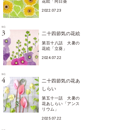
花絵「向日葵
2022.07.23
二十四節気の花絵
第百十八話 大暑の
花絵「立葵」
2024.07.22
二十四節気の花あ
しらい
第五十一話 大暑の
花あしらい「アンス
リウム」
2025.07.22