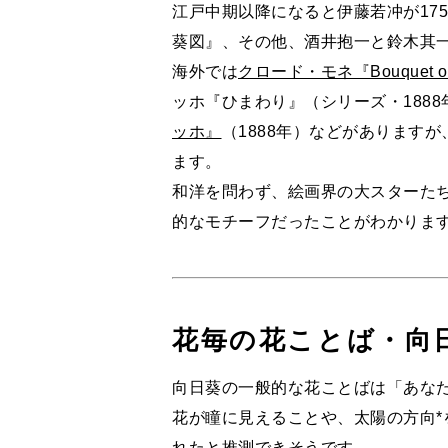
江戸中期以降になると伊藤若冲が175
葵図』、その他、酒井抱一と鈴木其
海外では
クロード・モネ『Bouquet of 
ッホ『ひまわり』（シリーズ・1888年
ッホ』
（1888年）などがあります
ます。
和洋を問わず、絵画界の大スターた
的なモチーフだったことがわかりま
花毎の花ことば・向
向日葵の一般的な花ことばは「あな
花が瞳に見えることや、太陽の方向
れたと推測できそうです。