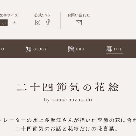
文字サイズ
公式SNS
お問い合わせ
小
大
知
贈
暮
FO
STUDY
GIFT
LIFE
トレーターの水上多摩江さんが描いた季節の花に合
二十四節気のお話と花毎だけの花言葉。