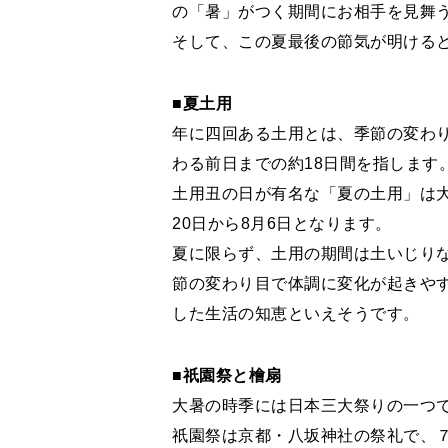
の「暑」がつく期間にお相手を見舞
そして、この夏最後の節気が明ける
■夏土用
年に四回ある土用とは、季節の変わ
わる前日までの約18日間を指します
土用丑の日が有名な「夏の土用」は大
20日から8月6日となります。
夏に限らず、土用の期間は土いじり
節の変わり目で体調に変化が起きや
した生活の知恵といえそうです。
■祇園祭と檜扇
大暑の時季には日本三大祭りの一つ
祇園祭は京都・八坂神社の祭礼で、７