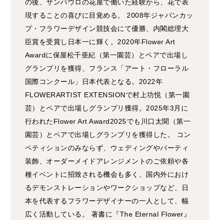
の後、サンパウロの花屋で働いた経験から、花で表
現することの喜びに目覚める。 2008年ジャパンカッ
プ・フラワーデザイン競技会にて優勝、内閣総理大
臣賞を受賞し日本一に輝く。2020年Flower Art
Awardに保屋松千亜紀（第一園芸）とペアで出場し
グランプリを獲得、フランス「アート・フローラル
国際コンクール」日本代表となる。2022年
FLOWERARTIST EXTENSIONで村上功悦（第一園
芸）とペアで出場しグランプリ獲得。2025年3月に
行われたFlower Art Award2025でも川口太聞（第一
園芸）とペアで出場しグランプリを獲得した。 コン
ペティションのみならず、ウェディングやパーティ
装飾、オーダーメイドアレンジメントのご依頼や各
種イベントに招致される機会も多く、国内外におけ
るデモンストレーションやワークショップなど、日
本を代表するフラワーデザイナーの一人として、幅
広く活動している。 著書に『The Eternal Flower』