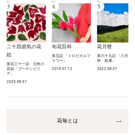
二十四節気の花
旬花百科
花月暦
絵
第五話 「トロピカルフ
第六十九話 「八月 
ラワー」
秋 処暑」
第百三十一話 立秋の
花絵「ブーゲンビリ
2018.07.12
2022.08.07
ア」
2025.08.07
花毎とは