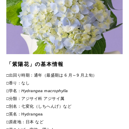
「紫陽花」の基本情報
□出回り時期：通年（最盛期は 6 月～9 月上旬）
□香り：なし
□学名：
Hydrangea macrophylla
□分類：アジサイ科 アジサイ属
□別名：七変化（しちへんげ）など
□英名：Hydrangea
□原産地：日本 など