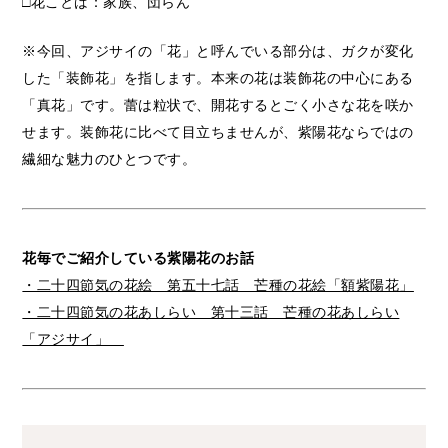
□花ことば：家族、団らん
※今回、アジサイの「花」と呼んでいる部分は、ガクが変化
した「装飾花」を指します。本来の花は装飾花の中心にある
「真花」です。蕾は粒状で、開花するとごく小さな花を咲か
せます。装飾花に比べて目立ちませんが、紫陽花ならではの
繊細な魅力のひとつです。
花毎でご紹介している紫陽花のお話
・二十四節気の花絵 第五十七話 芒種の花絵「額紫陽花」
・二十四節気の花あしらい 第十三話 芒種の花あしらい
「アジサイ」