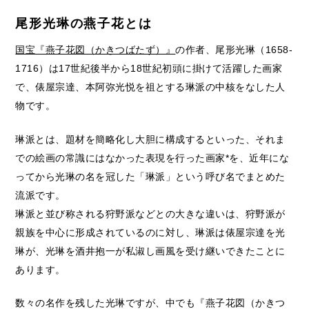
尾形光琳の燕子花とは
国宝『燕子花図（かきつばたず）』
の作者、尾形光琳（1658-
1716）は17世紀後半から18世紀初頭に掛けて活躍した画家
で、俵屋宗達、本阿弥光悦を祖とする琳派の中核をなした人
物です。
琳派とは、題材を簡略化し大胆に構成するといった、それま
での絵画の常識にはなかった表現を行った画家*を、近年にな
ってから光琳の名を冠した「琳派」という呼び名でまとめた
流派です。
琳派と並び称される狩野派などとの大きな違いは、狩野派が
親族を中心に形成されているのに対し、琳派は俵屋宗達を光
琳が、光琳を酒井抱一が私淑し画風を受け継いできたことに
あります。
数々の名作を残した光琳ですが、中でも『燕子花図（かきつ