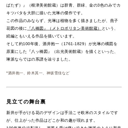
ばたず）』（根津美術館蔵）は群青、群緑、金の3色のみでカ
キツバタを大胆に描いた光琳の傑作です。
この作品のみならず、光琳は植物を多く描きましたが、燕子
花図の後に
『八橋図』（メトロポリタン美術館蔵）
という、
続編ともいえる作品を描いています。
そして約100年後、酒井抱一（1761-1829）が光琳の構図を
原案にした『八ッ橋図』（出光美術館蔵）を描くといった、
琳派ならではの系譜を辿りました。
*酒井抱一、鈴木其一、神坂雪佳など
見立ての舞台裏
新井が手がける花のデザインは手法こそ欧米のスタイルです
が、仕上がった作品はどこか和の趣が現れます。
100年単位で私淑し、画風を受け継いできた琳派のように新井