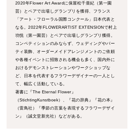
2020年Flower Art Awardに保屋松千亜紀（第一園
芸）とペアで出場しグランプリを獲得、フランス
「アート・フローラル国際コンクール」日本代表と
なる。2022年FLOWERARTIST EXTENSIONで村上
功悦（第一園芸）とペアで出場しグランプリ獲得。
コンペティションのみならず、ウェディングやパー
ティ装飾、オーダーメイドアレンジメントのご依頼
や各種イベントに招致される機会も多く、国内外に
おけるデモンストレーションやワークショップな
ど、日本を代表するフラワーデザイナーの一人とし
て、幅広く活動している。
著書に『The Eternal Flower』
（StichtingKunstboek）、『花の辞典』『花の本』
（雷鳥社）『季節の言葉を表現するフラワーデザイ
ン』（誠文堂新光社）などがある。