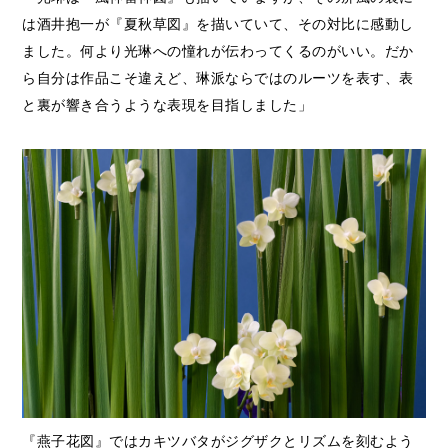
は酒井抱一が『夏秋草図』を描いていて、その対比に感動し
ました。何より光琳への憧れが伝わってくるのがいい。だか
ら自分は作品こそ違えど、琳派ならではのルーツを表す、表
と裏が響き合うような表現を目指しました」
『燕子花図』ではカキツバタがジグザクとリズムを刻むよう