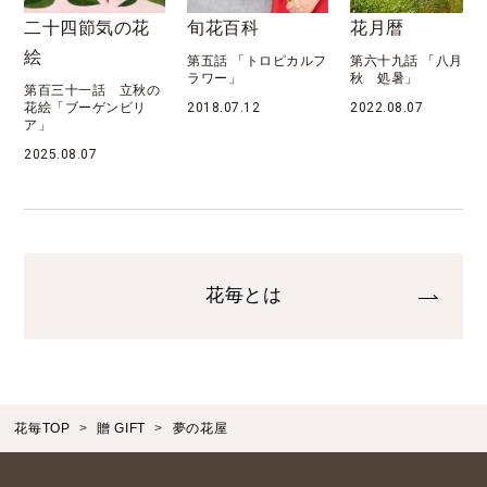
二十四節気の花
旬花百科
花月暦
絵
第五話 「トロピカルフ
第六十九話 「八月 
ラワー」
秋 処暑」
第百三十一話 立秋の
花絵「ブーゲンビリ
2018.07.12
2022.08.07
ア」
2025.08.07
花毎とは
花毎TOP
贈 GIFT
夢の花屋