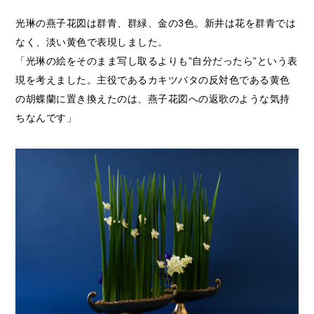
光琳の燕子花図は群青、群緑、金の3色。新井は花を群青では
なく、淡い黄色で表現しました。
「光琳の絵をそのまま写し取るよりも”自分だったら”という表
現を考えました。主役であるカキツバタの反対色である黄色
の胡蝶蘭に置き換えたのは、燕子花図への返歌のような気持
ちなんです」