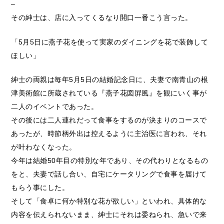
–
その紳士は、店に入ってくるなり開口一番こう言った。
「5月5日に燕子花を使って実家のダイニングを花で装飾して
ほしい」
紳士の両親は毎年5月5日の結婚記念日に、夫妻で南青山の根
津美術館に所蔵されている『燕子花図屛風』を観にいく事が
二人のイベントであった。
その後には二人連れだって食事をするのが決まりのコースで
あったが、時節柄外出は控えるように主治医に言われ、それ
が叶わなくなった。
今年は結婚50年目の特別な年であり、その代わりとなるもの
をと、夫妻で話し合い、自宅にケータリングで食事を届けて
もらう事にした。
そして「食卓に何か特別な花が欲しい」といわれ、具体的な
内容を伝えられないまま、紳士にそれは委ねられ、急いで来