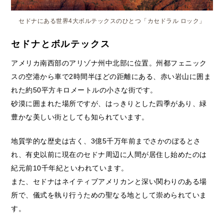
セドナにある世界4大ボルテックスのひとつ「カセドラル ロック」
セドナとボルテックス
アメリカ南西部のアリゾナ州中北部に位置。州都フェニック
スの空港から車で2時間半ほどの距離にある、赤い岩山に囲ま
れた約50平方キロメートルの小さな街です。
砂漠に囲まれた場所ですが、はっきりとした四季があり、緑
豊かな美しい街としても知られています。
地質学的な歴史は古く、3億5千万年前までさかのぼるとさ
れ、有史以前に現在のセドナ周辺に人間が居住し始めたのは
紀元前10千年紀といわれています。
また、セドナはネイティブアメリカンと深い関わりのある場
所で、儀式を執り行うための聖なる地として崇められていま
す。