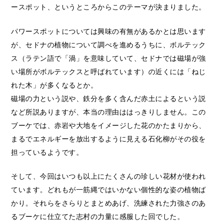
ースポット、というところからこのテーマが決まりました。
パワースポットについては興味の有無があるかとは思います
が、セドナの植物について調べを進めるうちに、ボルテック
ス（ラテン語で「渦」を意味していて、セドナでは磁場が強
い場所がボルテックスと呼ばれています）の近くには「ねじ
れた木」が多くなるとか。
磁場の力という説や、鉄分を多く含んだ赤土によるという説
など所説ありますが、本当の理由ははっきりしません。この
ブーケでは、赤岩や大地をイメージした花のかたまりから、
まるでエネルギーを放出するように見える石化柳がその役を
担っているようです。
そして、今回はいつも以上にたくさんの珍しい花材が使われ
ています。どれもが一筋縄ではいかない個性的な姿の植物ば
かり。それらをさらりとまとめあげ、洗練された力強さのあ
るブーケに仕立てた志村の力量に感服した回でした。