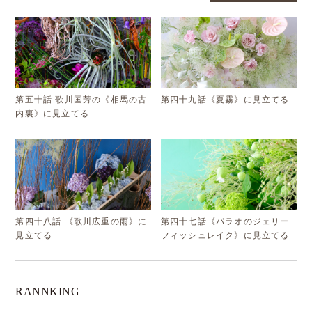
第五十話 歌川国芳の《相馬の古
第四十九話《夏霧》に見立てる
内裏》に見立てる
第四十八話 《歌川広重の雨》に
第四十七話《パラオのジェリー
見立てる
フィッシュレイク》に見立てる
RANNKING