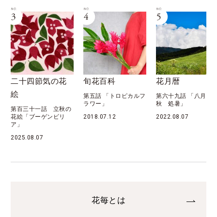
二十四節気の花
旬花百科
花月暦
絵
第五話 「トロピカルフ
第六十九話 「八月 
ラワー」
秋 処暑」
第百三十一話 立秋の
花絵「ブーゲンビリ
2018.07.12
2022.08.07
ア」
2025.08.07
花毎とは