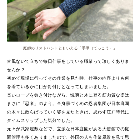
庭師のリストバントともいえる「手甲（てっこう）」
古風ないで立ちで毎日仕事をしている職業って珍しくありま
せんか？
初めて現場に行ってその作業を見た時、仕事の内容よりも何
を着ているかに目が釘付けとなってしまいました。
長いロープを巻き付けながら、颯爽と木に登る筋肉質な姿は
まさに「忍者」のよう。全身黒づくめの忍者集団が日本庭園
の木々に散らばっていく姿を見たときは、思わず江戸時代に
タイムスリップした気分でした。
元々が武家屋敷などで、立派な日本庭園がある大使館での庭
園管理も多くありましたので、外国の人も作業風景を見て思