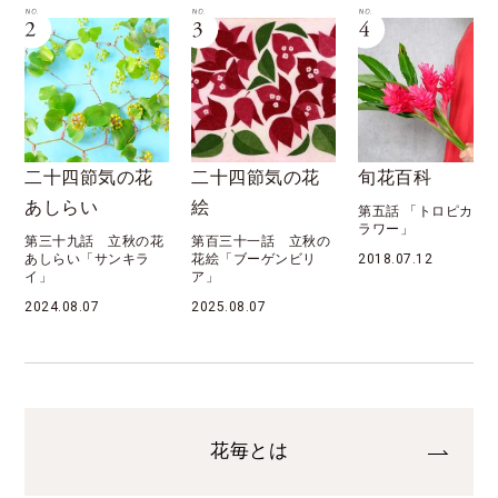
二十四節気の花
二十四節気の花
旬花百科
あしらい
絵
第五話 「トロピカル
ラワー」
第三十九話 立秋の花
第百三十一話 立秋の
あしらい「サンキラ
花絵「ブーゲンビリ
2018.07.12
イ」
ア」
2024.08.07
2025.08.07
花毎とは