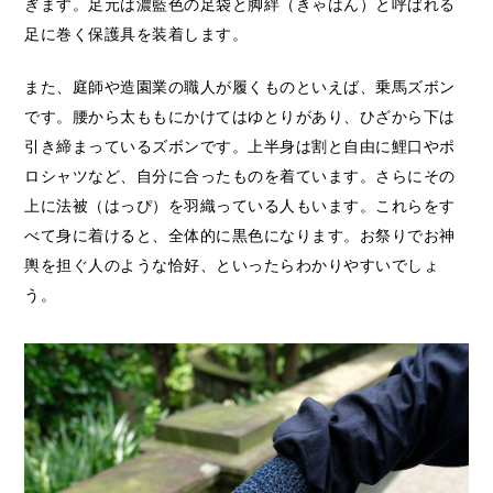
ぎます。足元は濃藍色の足袋と脚絆（きゃはん）と呼ばれる
足に巻く保護具を装着します。
また、庭師や造園業の職人が履くものといえば、乗馬ズボン
です。腰から太ももにかけてはゆとりがあり、ひざから下は
引き締まっているズボンです。上半身は割と自由に鯉口やポ
ロシャツなど、自分に合ったものを着ています。さらにその
上に法被（はっぴ）を羽織っている人もいます。これらをす
べて身に着けると、全体的に黒色になります。お祭りでお神
輿を担ぐ人のような恰好、といったらわかりやすいでしょ
う。