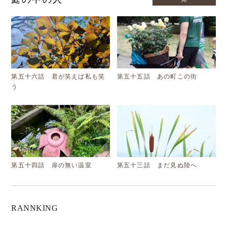
第五十六話 君が笑えば私も笑
第五十五話 あの町この街
う
第五十四話 扉の無い温室
第五十三話 まだ見ぬ陸へ
RANNKING