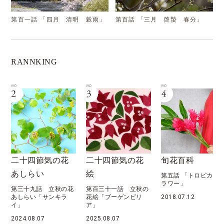
第百一話 「四月 清明 穀雨」
第百話 「三月 啓蟄 春分」
RANNKING
の花
二十四節気の花
旬花百科
花月暦
絵
第五話 「トロピカルフ
第六十九話 「
ラワー」
秋 処暑」
秋の花
第百三十一話 立秋の
キラ
花絵「ブーゲンビリ
2018.07.12
2022.08.07
ア」
2025.08.07