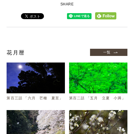
SHARE
花月暦
一覧
第百三話 「六月 芒種 夏至」
第百二話 「五月 立夏 小満」