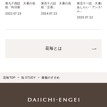
の色彩》に見立てる
第百十八話 大暑の花
第五十一話 大暑の花
絵「立葵」
あしらい「アンスリウ
2025.08.01
ム」
2024.07.22
2025.07.22
花毎とは
花毎TOP
知 STUDY
薔薇のすすめ