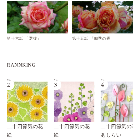
第十六話 「選抜」
第十五話 「四季の香」
RANNKING
二十四節気の花
二十四節気の花
夢の花屋
絵
あしらい
第三十八話 《バンコ