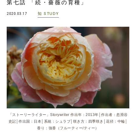
第七話 「続・薔薇の育種」
知
STUDY
2020.03.17
「ストーリーライター」Storywriter 作出年：2013年│作出者：忽滑谷
史記│作出国：日本│系統：シュラブ│咲き方：四季咲き│花径：中輪│
香り：強香（フルーティー/ティー）