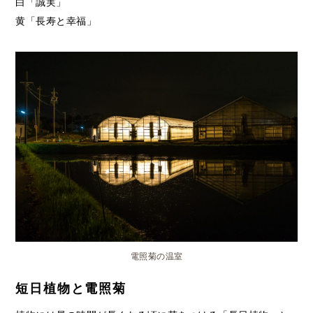
白「誠実」
黄「長寿と幸福」
電照菊の温室
短日植物と電照菊