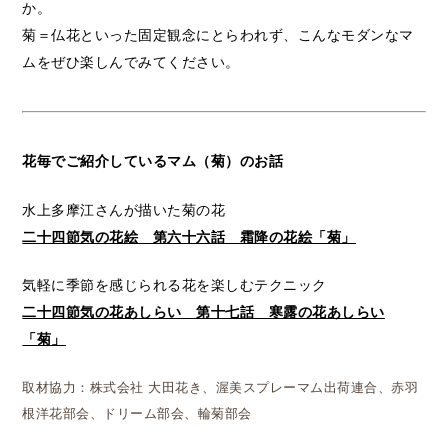
か。
菊＝仏花といった固定観念にとらわれず、こんなモダンなマ
ムをぜひ楽しんでみてください。
花毎でご紹介しているマム（菊）のお話
水上多摩江さんが描いた菊の花
二十四節気の花絵 第六十六話 霜降の花絵「菊」
気軽に季節を感じられる花を楽しむテクニック
二十四節気の花あしらい 第十七話 寒露の花あしらい
「菊」
取材協力：株式会社 大田花き、渥美スプレーマム出荷連合、赤羽
根洋花部会、ドリーム部会、輪菊部会