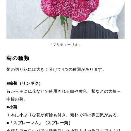
「プリティーリオ」
菊の種類
菊の切り花には大きく分けて4つの種類があります。
■輪菊（リンギク）
昔から主に仏花などで使用される白や黄色、紫などの大輪～
中輪の菊。
■小菊
１本に小ぶりな花が何輪も付き、素朴で和の雰囲気がある。
■「スプレーマム」（スプレー菊）
小菊をヨーロッパで品種改良した小菊よりカラフルで大ぶり