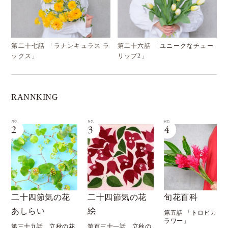
第二十七話 「ラナンキュラス ラ
第二十六話 「ユニークなチュー
ックス」
リップ2」
RANNKING
二十四節気の花
旬花百科
花月暦
絵
第五話 「トロピカルフ
第六十九話 「八月 
ラワー」
秋 処暑」
第百三十一話 立秋の