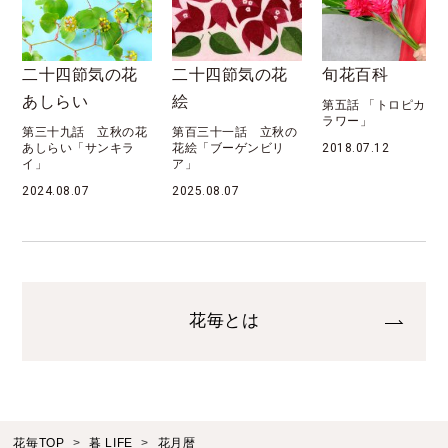
二十四節気の花
旬花百科
花月暦
絵
第五話 「トロピカルフ
第六十九話 「八月
ラワー」
秋 処暑」
花
第百三十一話 立秋の
花絵「ブーゲンビリ
2018.07.12
2022.08.07
ア」
2025.08.07
花毎とは
花毎TOP
暮 LIFE
花月暦