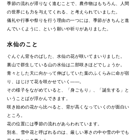
季節の流れが滞りなく進むことで、農作物はもちろん、人間
の世界にも力を与えてくれる、と考えられていました。
儀礼や行事や祭りを行う理由の一つには、季節がきちんと進
んでいくように、という願いや祈りがありました。
水仙のこと
ぐんぐん背をのばした、水仙の花が咲いてまいりました。
裏山で群生している山の水仙は二部咲きほどでしょうか。
青々とした天に向かって伸ばしていた葉のふくらみに命が宿
り、はじけて花を咲かせていく――。
その様子をながめていると、「身ごもり」、「誕生する」と
いうことばが浮かんできます。
咲き始めの花から比べると、背が高くなっていくのが面白い
ところ。
花の位置には季節の流れがあらわれています。
別名、雪中花と呼ばれるのは、厳しい寒さの中や雪の中でも