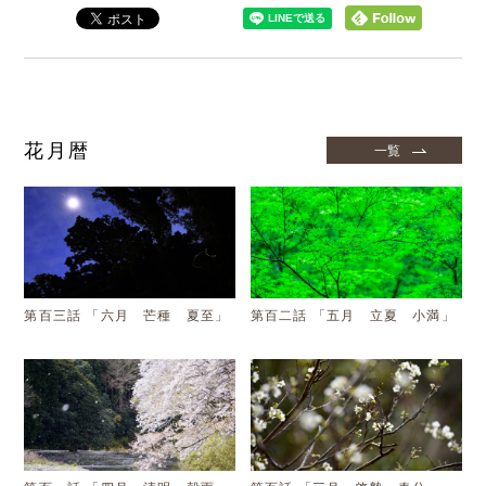
花月暦
一覧
第百三話 「六月 芒種 夏至」
第百二話 「五月 立夏 小満」