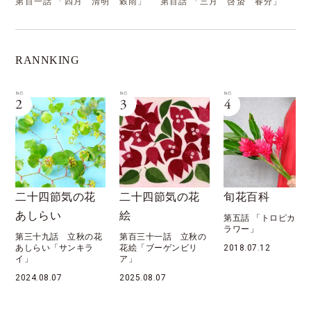
第百一話 「四月 清明 穀雨」
第百話 「三月 啓蟄 春分」
RANNKING
四節気の花
二十四節気の花
旬花百科
花月
らい
絵
第五話 「トロピカルフ
第六十
ラワー」
秋 処
九話 立秋の花
第百三十一話 立秋の
い「サンキラ
花絵「ブーゲンビリ
2018.07.12
2022.0
ア」
8.07
2025.08.07