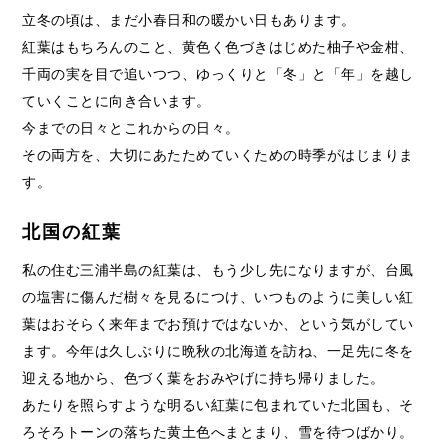
立冬の頃は、まだ小春日和の暖かい日もあります。
紅葉はもちろんのこと、黄色く色づきはじめた柚子や金柑、
千両の実を目で追いつつ、ゆっくりと「冬」と「年」を越し
ていくことに向き合います。
今までの日々とこれからの日々。
その両方を、大切にあたためていくための時季がはじまりま
す。
北国の紅葉
私の住む三浦半島の紅葉は、もう少し先になりますが、台風
の塩害に傷んだ樹々を見るにつけ、いつものように美しい紅
葉はおそらく来年までお預けではないか、という気がしてい
ます。今年は久しぶりに晩秋の北海道を訪ね、一足先に冬を
迎える地から、色づく葉をおみやげに持ち帰りました。
あたりを照らすような明るい紅葉に包まれていた北国も、そ
ろそろトーンの落ちた黄土色へまとまり、雪を待つばかり。