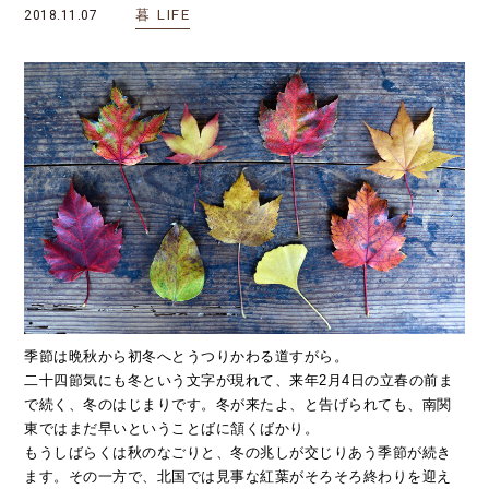
暮
LIFE
2018.11.07
季節は晩秋から初冬へとうつりかわる道すがら。
二十四節気にも冬という文字が現れて、来年2月4日の立春の前ま
で続く、冬のはじまりです。冬が来たよ、と告げられても、南関
東ではまだ早いということばに頷くばかり。
もうしばらくは秋のなごりと、冬の兆しが交じりあう季節が続き
ます。その一方で、北国では見事な紅葉がそろそろ終わりを迎え