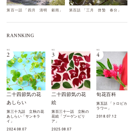
第百一話 「四月 清明 穀雨」
第百話 「三月 啓蟄 春分」
RANNKING
二十四節気の花
旬花百科
花月暦
絵
第五話 「トロピカルフ
第六十九話 「八月 
ラワー」
秋 処暑」
第百三十一話 立秋の
花絵「ブーゲンビリ
2018.07.12
2022.08.07
ア」
2025.08.07