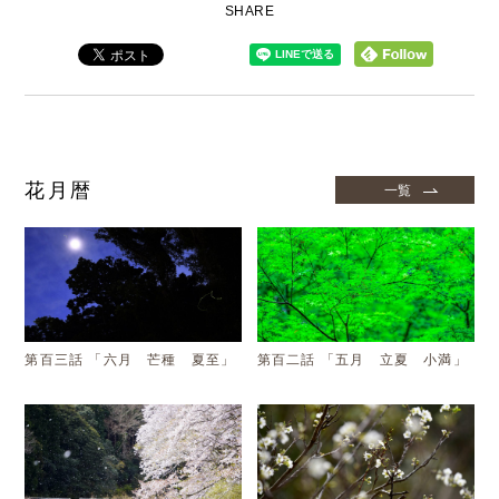
SHARE
花月暦
一覧
第百三話 「六月 芒種 夏至」
第百二話 「五月 立夏 小満」