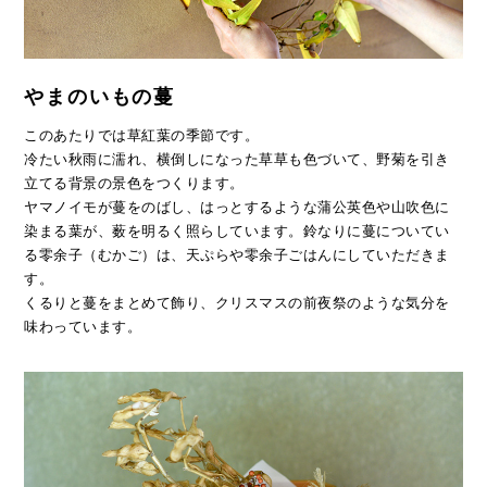
やまのいもの蔓
このあたりでは草紅葉の季節です。
冷たい秋雨に濡れ、横倒しになった草草も色づいて、野菊を引き
立てる背景の景色をつくります。
ヤマノイモが蔓をのばし、はっとするような蒲公英色や山吹色に
染まる葉が、薮を明るく照らしています。鈴なりに蔓についてい
る零余子（むかご）は、天ぷらや零余子ごはんにしていただきま
す。
くるりと蔓をまとめて飾り、クリスマスの前夜祭のような気分を
味わっています。