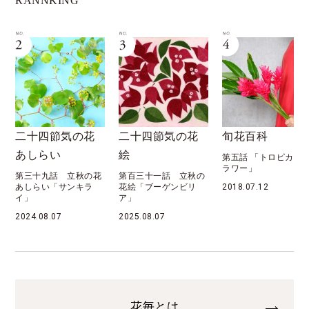
RANNKING
二十四節気の花
旬花百科
花月暦
絵
第五話 「トロピカルフ
第六十九話 「八月 
ラワー」
秋 処暑」
第百三十一話 立秋の
花絵「ブーゲンビリ
2018.07.12
2022.08.07
ア」
2025.08.07
花毎とは