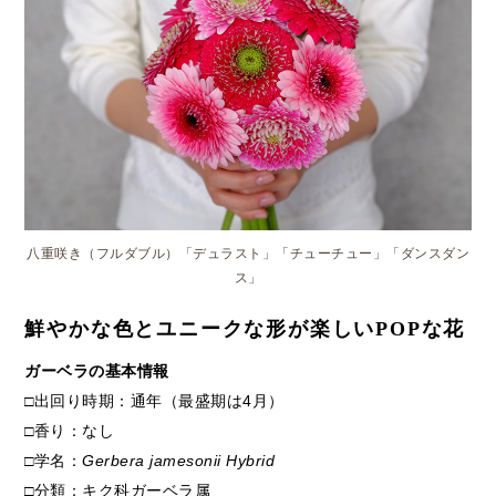
八重咲き（フルダブル）「デュラスト」「チューチュー」「ダンスダン
ス」
鮮やかな色とユニークな形が楽しいPOPな花
ガーベラの基本情報
□出回り時期：通年（最盛期は4月）
□香り：なし
□学名：
Gerbera jamesonii Hybrid
□分類：キク科ガーベラ属